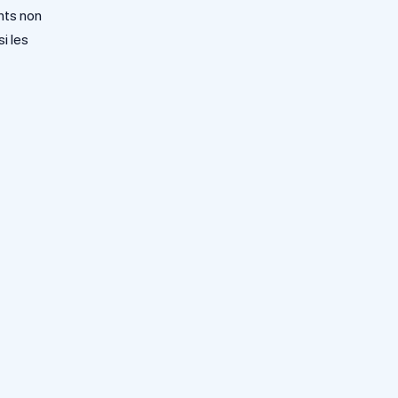
nts non
i les