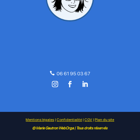

06 61 95 03 67
Mentions légales
|
Confidentialité
|
CGV
|
Plan du site
© Marie Gautron WebOrga | Tous droits réservés